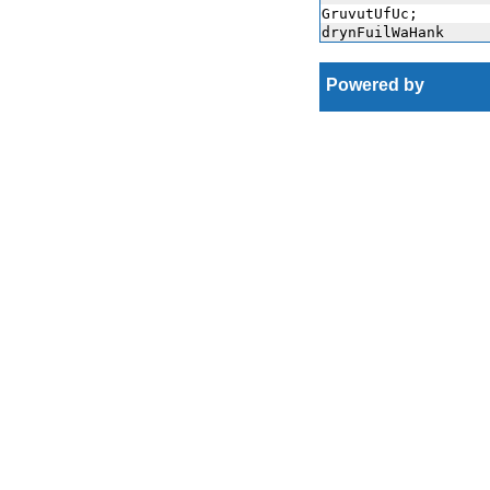
GruvutUfUc;
drynFuilWaHank
Powered by