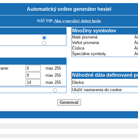
Automatický online generátor hesiel
NÁŠ TIP:
Ako vymyslieť dobré heslo
Množiny symbolov
Malé písmená
Á
Veľké písmená
Á
Číslice
Á
Špeciálne symboly
Á
anie:
max 255
Náhodné dáta definované p
max 255
max 255
Dávka:
Uložiť nastavenia do cookie
á