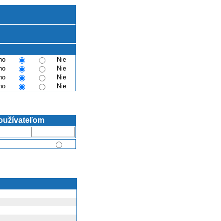
no
Nie
no
Nie
no
Nie
no
Nie
oužívateľom