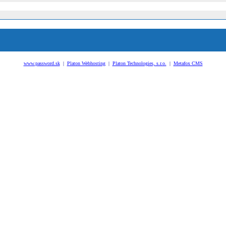
www.password.sk
|
Platon Webhosting
|
Platon Technologies, s.r.o.
|
Metafox CMS