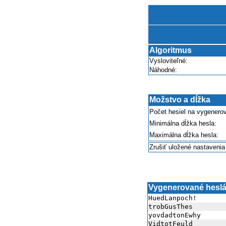
Algoritmus
Vysloviteľné:
Náhodné:
Možstvo a dĺžka
Počet hesiel na vygenerov
Minimálna dĺžka hesla:
Maximálna dĺžka hesla:
Zrušiť uložené nastavenia
Vygenerované hesl
HuedLanpoch!
trobGusThes
yovdadtonEwhy
VidtotFeuld